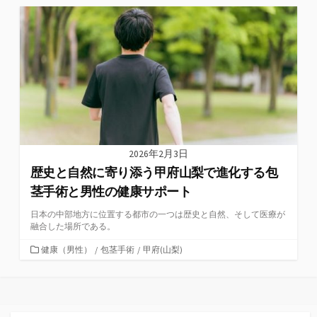
ゴ
リ
ー
2026年2月3日
歴史と自然に寄り添う甲府山梨で進化する包
茎手術と男性の健康サポート
日本の中部地方に位置する都市の一つは歴史と自然、そして医療が
融合した場所である。
カ
健康（男性）
/
包茎手術
/
甲府(山梨)
テ
ゴ
リ
ー