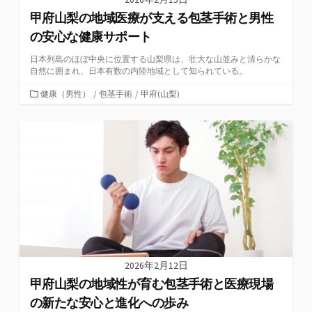
甲府山梨の地域医療が支える包茎手術と男性
の安心な健康サポート
日本列島のほぼ中央に位置する山梨県は、壮大な山並みと清らかな
自然に囲まれ、日本有数の内陸地域として知られている。
カ
健康（男性）
/
包茎手術
/
甲府(山梨)
テ
ゴ
リ
ー
2026年2月12日
甲府山梨の地域性が育む包茎手術と医療現場
の新たな安心と進化への歩み