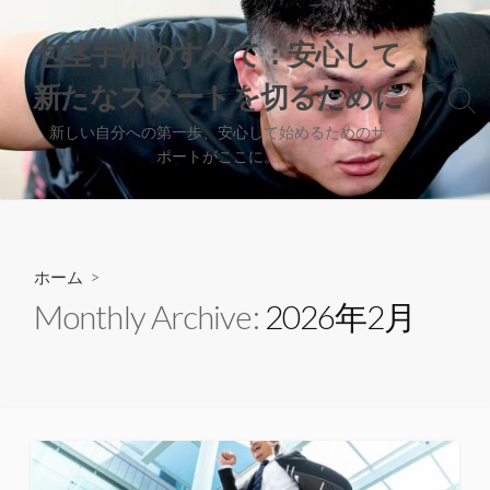
コ
ン
包茎手術のすべて：安心して
テ
新たなスタートを切るために
ン
検
ツ
索
新しい自分への第一歩、安心して始めるためのサ
へ
切
ポートがここに。
り
ス
替
キ
え
ッ
プ
ホーム
>
Monthly Archive:
2026年2月