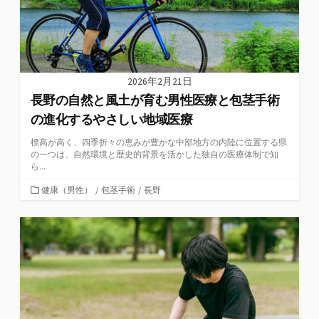
2026年2月21日
長野の自然と風土が育む男性医療と包茎手術
の進化するやさしい地域医療
標高が高く、四季折々の恵みが豊かな中部地方の内陸に位置する県
の一つは、自然環境と歴史的背景を活かした独自の医療体制で知
ら...
カ
健康（男性）
/
包茎手術
/
長野
テ
ゴ
リ
ー