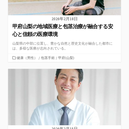
2026年2月18日
甲府山梨の地域医療と包茎治療が融合する安
心と信頼の医療環境
山梨県の中部に位置し、豊かな自然と歴史文化が融合した都市に
は、多様な医療が志向されている。
カ
健康（男性）
/
包茎手術
/
甲府(山梨)
テ
ゴ
リ
ー
2026年2月15日