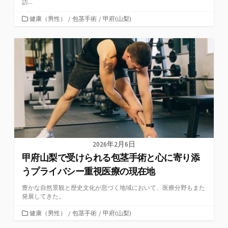
訪...
カ
健康（男性）
/
包茎手術
/
甲府(山梨)
テ
ゴ
リ
ー
2026年2月6日
甲府山梨で受けられる包茎手術と心に寄り添
うプライバシー重視医療の現在地
豊かな自然景観と歴史文化が息づく地域において、医療分野もまた
発展してきた。
カ
健康（男性）
/
包茎手術
/
甲府(山梨)
テ