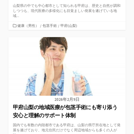
山梨県の中でも中心都市として知られる甲府は、歴史と自然が調和
しつつも、現代医療の多様化にも目覚ましい発展を遂げている地
域...
カ
健康（男性）
/
包茎手術
/
甲府(山梨)
テ
ゴ
リ
ー
2026年2月9日
甲府山梨の地域医療が包茎手術にも寄り添う
安心と理解のサポート体制
国内でも有数の内陸都市である甲府は、山梨の県庁所在地として発
展を遂げており、地元住民だけでなく周辺地域からも多くの人が