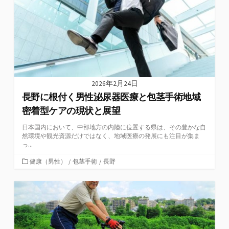
2026年2月24日
長野に根付く男性泌尿器医療と包茎手術地域
密着型ケアの現状と展望
日本国内において、中部地方の内陸に位置する県は、その豊かな自
然環境や観光資源だけではなく、地域医療の発展にも注目が集ま
っ...
カ
健康（男性）
/
包茎手術
/
長野
テ
ゴ
リ
ー