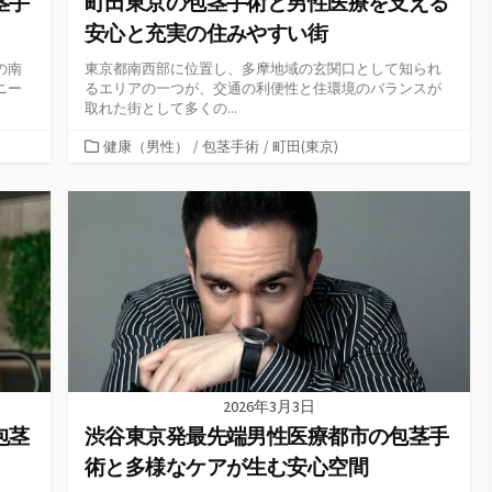
茎手
町田東京の包茎手術と男性医療を支える
安心と充実の住みやすい街
の南
東京都南西部に位置し、多摩地域の玄関口として知られ
ニー
るエリアの一つが、交通の利便性と住環境のバランスが
取れた街として多くの...
カ
健康（男性）
/
包茎手術
/
町田(東京)
テ
ゴ
リ
ー
2026年3月3日
包茎
渋谷東京発最先端男性医療都市の包茎手
術と多様なケアが生む安心空間