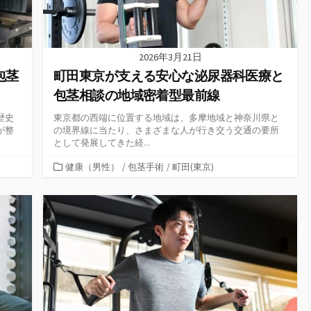
2026年3月21日
包茎
町田東京が支える安心な泌尿器科医療と
包茎相談の地域密着型最前線
歴史
東京都の西端に位置する地域は、多摩地域と神奈川県と
が整
の境界線に当たり、さまざまな人が行き交う交通の要所
として発展してきた経...
カ
健康（男性）
/
包茎手術
/
町田(東京)
テ
ゴ
リ
ー