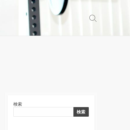
検
索
切
り
替
え
検索
検索