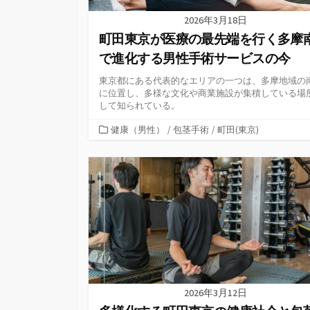
2026年3月18日
町田東京が医療の最先端を行く多摩
で進化する男性手術サービスの今
東京都にある代表的なエリアの一つは、多摩地域の
に位置し、多様な文化や商業施設が集積している場
して知られている。
カ
健康（男性）
/
包茎手術
/
町田(東京)
テ
ゴ
リ
ー
2026年3月12日