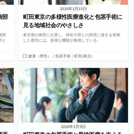
2026年3月15日
南部
町田東京の多様性医療進化と包茎手術に
見る地域社会のやさしさ
南部
東京都の南部に位置し、神奈川県との県境に接する発展
所と
した都市には、多様な機能が集積している。
カ
健康（男性）
/
包茎手術
/
町田(東京)
テ
ゴ
リ
ー
2026年3月9日