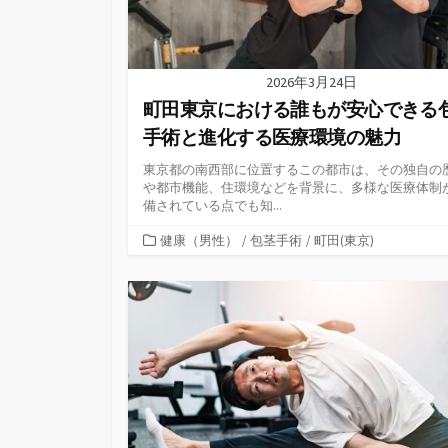
2026年3月24日
町田東京における誰もが安心できる
手術と進化する医療環境の魅力
東京都の南西部に位置するこの都市は、その独自の
や都市機能、住環境などを背景に、多様な医療体制
備されている点でも知...
カ
健康（男性）
/
包茎手術
/
町田(東京)
テ
ゴ
リ
ー