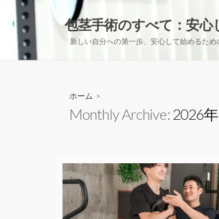
コ
ン
包茎手術のすべて：安心
テ
新しい自分への第一歩、安心して始めるため
ン
ツ
へ
ス
キ
ホーム
>
ッ
Monthly Archive:
2026
プ