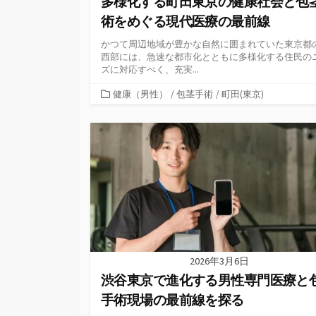
多様化する町田東京の健康社会と包
術をめぐる現代医療の最前線
かつて周辺地域が豊かな自然に囲まれていた東京都
西部には、急速な都市化とともに多様化する住民の
ズに対応すべく、充実...
カ
健康（男性）
/
包茎手術
/
町田(東京)
テ
ゴ
リ
ー
2026年3月6日
渋谷東京で進化する男性専門医療と
手術現場の最前線を探る