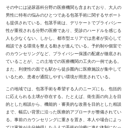
その中には泌尿器科分野の医療機関も含まれており、大人の
男性に特有の悩みのひとつである包茎手術に関するサポート
も提供されている。包茎手術は、デリケートでプライバシー
性が重視される分野の医療であり、受診のハードルを感じる
人も少なくない。しかし、都市型エリアでは患者が安心して
相談できる環境を整える動きが進んでいる。予約制や個室で
のカウンセリングなど、プライバシー保護の配慮が徹底され
ていることが、この土地での医療機関の工夫の一例である。
また、利便性の面でも駅から徒歩圏内に医療施設が集中して
いるため、患者が通院しやすい環境が用意されている。
この地域では、包茎手術を希望する人のニーズにも、包括的
に応えられる土壌が存在する。たとえば、衛生面の向上を目
的とした相談から、機能的・審美的な改善を目的とした相談
まで、幅広い背景に沿った医療的アプローチが整備されてい
る。事前のカウンセリングに重きを置き、本人や場合によっ
ては家族が十分納得したうえで手術や治療に進む体制になっ