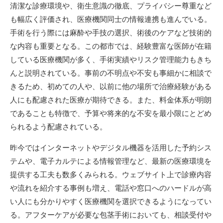
清潔な診療環境や、衛生意識の徹底、プライバシー尊重など
も幅広く評価され、医療機関同士の情報連携も進んでいる。
手術を行う際には麻酔や手技の選択、術後のケアなど技術的
な内容も重要となる。この都市では、経験豊富な医師が在籍
している医療機関が多く、手術実績やリスク管理能力もきち
んと説明されている。事前の不明点や不安も事細かに相談で
きるため、初めての人や、以前に他の場所で治療経験がある
人にも配慮された医療が期待できる。また、料金体系が明朗
であることも特徴で、予算や将来的な不安を最小限にとどめ
られるよう配慮されている。
昨今ではインターネットやデジタル機器を活用した予約シス
テムや、電子カルテによる情報管理など、最新の医療環境を
提供する工夫も数多くみられる。ウェブサイト上で診療内容
や流れを紹介する事例も増え、電話や窓口へのハードルが高
い人にも分かりやすく医療機関を選択できるようになってい
る。アフターケアが必要な包茎手術においても、相談受付や