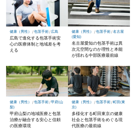
健康（男性）
/
包茎手術
/
広島
健康（男性）
/
包茎手術
/
名古屋
(愛知)
広島で進化する包茎手術安
名古屋愛知の包茎手術は異
心の医療体制と地域差を考
次元空間なのか理性と本能
える
が揺れる中部医療最前線
健康（男性）
/
包茎手術
/
甲府(山
健康（男性）
/
包茎手術
/
町田(東
梨)
京)
甲府山梨の地域医療と包茎
多様化する町田東京の健康
治療が融合する安心と信頼
社会と包茎手術をめぐる現
の医療環境
代医療の最前線