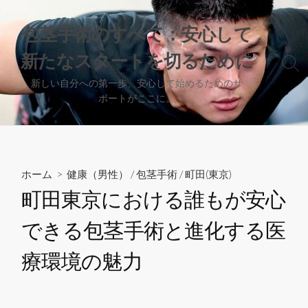
コ
ン
包茎手術のすべて：安心して
テ
新たなスタートを切るために
ン
検
ツ
索
新しい自分への第一歩、安心して始めるためのサ
へ
切
ポートがここに。
り
ス
替
キ
え
ッ
プ
ホーム
>
健康（男性）
/
包茎手術
/
町田(東京)
町田東京における誰もが安心
できる包茎手術と進化する医
療環境の魅力