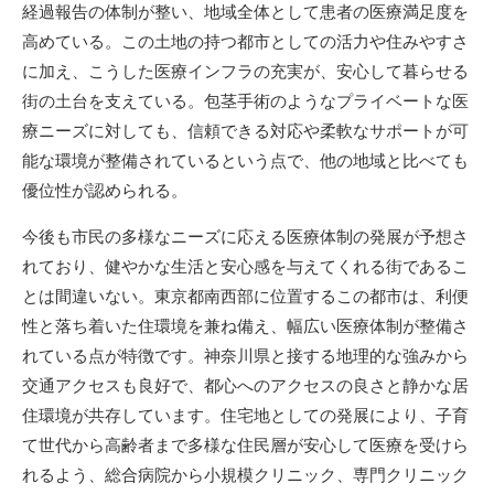
経過報告の体制が整い、地域全体として患者の医療満足度を
高めている。この土地の持つ都市としての活力や住みやすさ
に加え、こうした医療インフラの充実が、安心して暮らせる
街の土台を支えている。包茎手術のようなプライベートな医
療ニーズに対しても、信頼できる対応や柔軟なサポートが可
能な環境が整備されているという点で、他の地域と比べても
優位性が認められる。
今後も市民の多様なニーズに応える医療体制の発展が予想さ
れており、健やかな生活と安心感を与えてくれる街であるこ
とは間違いない。東京都南西部に位置するこの都市は、利便
性と落ち着いた住環境を兼ね備え、幅広い医療体制が整備さ
れている点が特徴です。神奈川県と接する地理的な強みから
交通アクセスも良好で、都心へのアクセスの良さと静かな居
住環境が共存しています。住宅地としての発展により、子育
て世代から高齢者まで多様な住民層が安心して医療を受けら
れるよう、総合病院から小規模クリニック、専門クリニック