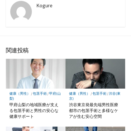
Kogure
関連投稿
健康（男性）
/
包茎手術
/
甲府(山
健康（男性）
/
包茎手術
/
渋谷(東
梨)
京)
甲府山梨の地域医療が支え
渋谷東京発最先端男性医療
る包茎手術と男性の安心な
都市の包茎手術と多様なケ
健康サポート
アが生む安心空間