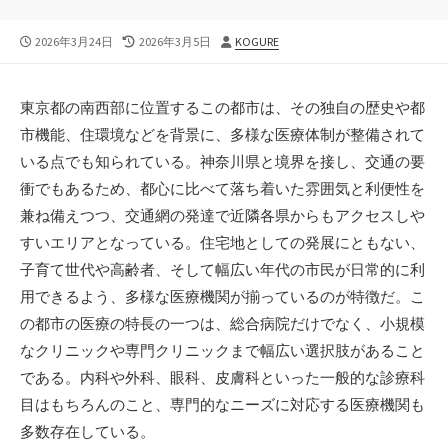
公
最
投
2026年3月24日
2026年3月5日
KOGURE
開
終
稿
日
更
者
新
東京都の南西部に位置するこの都市は、その独自の歴史や都
日
市機能、住環境などを背景に、多様な医療体制が整備されて
いる点でも知られている。
神奈川県と境界を接し、交通の要
衝でもあるため、都心に比べて落ち着いた雰囲気と利便性を
兼ね備えつつ、交通網の発達で近隣各県からもアクセスしや
すいエリアとなっている。住宅地としての発展にともない、
子育て世代や高齢者、そして幅広い年代の市民が日常的に利
用できるよう、多様な医療機関が揃っているのが特徴だ。こ
の都市の医療の特長の一つは、総合病院だけでなく、小規模
なクリニックや専門クリニックまで幅広い選択肢があること
である。内科や外科、眼科、皮膚科といった一般的な診療科
目はもちろんのこと、専門的なニーズに対応する医療機関も
多数存在している。